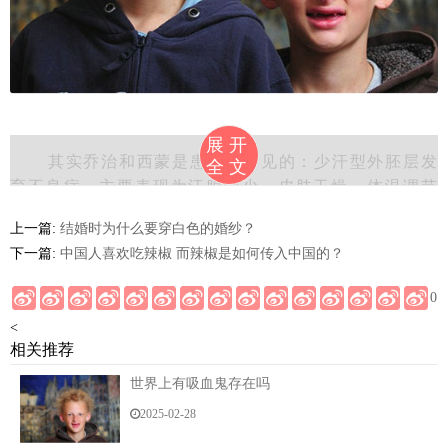
展开
其实乔治和西蒙是患上了罕见的：少汗型外胚层发
全文
育不良症，主要表现为汗腺缺少、皮肤干燥，体温调节
能力差、还不能耐受高温、而且患者头发干枯稀疏，眼
上一篇:
结婚时为什么要穿白色的婚纱？
角色素沉淀，所以刚好形成了酷似电影里吸血鬼的特
下一篇:
中国人喜欢吃辣椒 而辣椒是如何传入中国的？
征。不过这种遗传病主要多发于男性，一般寿命不长。
0
<
相关推荐
世界上有吸血鬼存在吗
2025-02-28