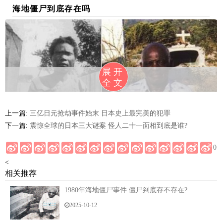
海地僵尸到底存在吗
展开
全文
上一篇:
三亿日元抢劫事件始末 日本史上最完美的犯罪
下一篇:
震惊全球的日本三大谜案 怪人二十一面相到底是谁?
0
很多人相信海地存在僵尸巫术，其中也包括经过实
<
相关推荐
地考察的人类学家，但是却一直缺少直接证明的证据。
比如，在1980年，一位名为纳西斯（Clairvius
1980年海地僵尸事件 僵尸到底存不存在?
Narcisse）的海地居民声称自己已经在1962年“死去”，
2025-10-12
然后被巫师从坟墓中挖掘出来，变成了一具僵尸，被被