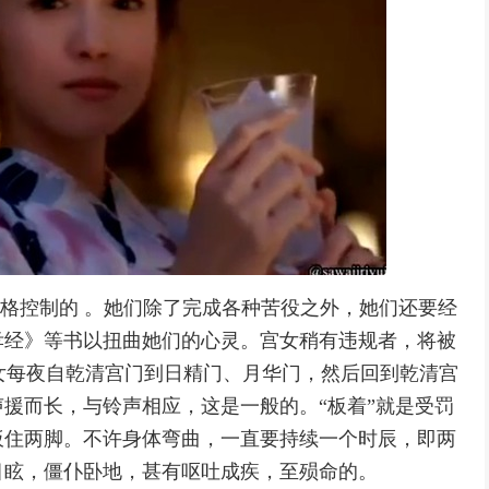
严格控制的 。她们除了完成各种苦役之外，她们还要经
孝经》等书以扭曲她们的心灵。宫女稍有违规者，将被
罚宫女每夜自乾清宫门到日精门、月华门，然后回到乾清宫
援而长，与铃声相应，这是一般的。“板着”就是受罚
扳住两脚。不许身体弯曲，一直要持续一个时辰，即两
目眩，僵仆卧地，甚有呕吐成疾，至殒命的。