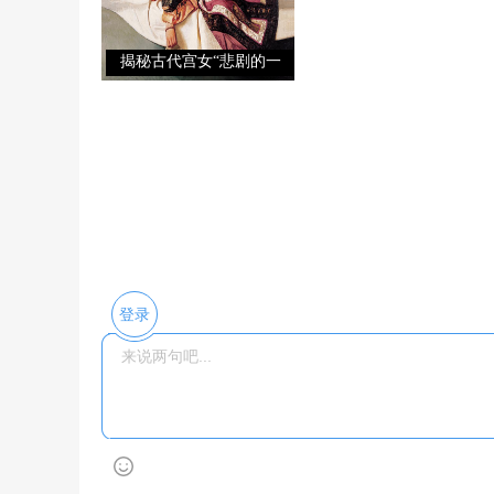
揭秘古代宫女“悲剧的一
生”
登录