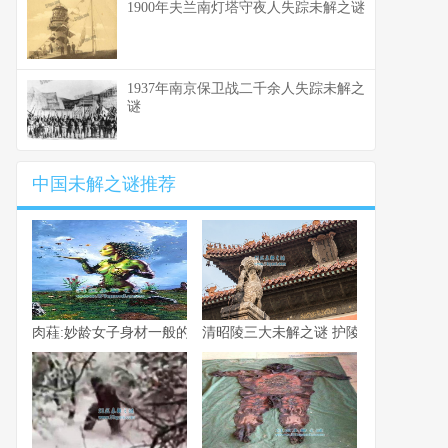
1900年夫兰南灯塔守夜人失踪未解之谜
1937年南京保卫战二千余人失踪未解之
谜
中国未解之谜推荐
肉蓕:妙龄女子身材一般的植物 现实中是否真的存在?
清昭陵三大未解之谜 护陵兽身上为何拴