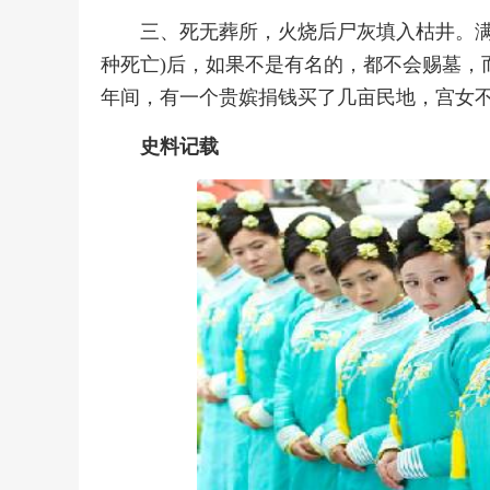
三、死无葬所，火烧后尸灰填入枯井。满
种死亡)后，如果不是有名的，都不会赐墓，
年间，有一个贵嫔捐钱买了几亩民地，宫女
史料记载