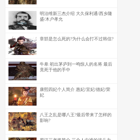
明治维新三杰介绍 大久保利通/西乡隆
盛/木户孝允
章邯是怎么死的?为什么会打不过韩信?
牛皋:初出茅庐到一鸣惊人的名将 最后
竟死于他的手中
康熙四妃个人简介 惠妃/宜妃/德妃/荣
妃
八王之乱是哪八王?最后带来了怎样的
影响?