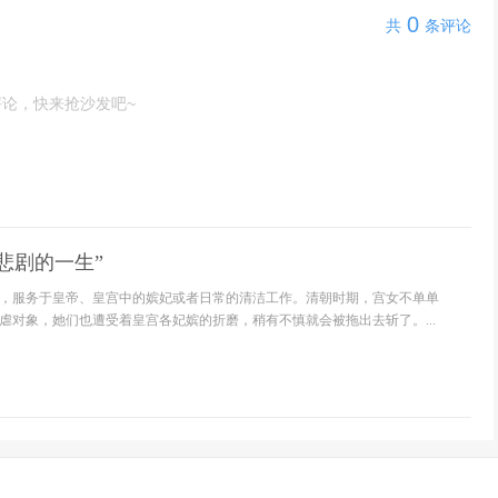
0
共
条评论
评论，快来抢沙发吧~
悲剧的一生”
，服务于皇帝、皇宫中的嫔妃或者日常的清洁工作。清朝时期，宫女不单单
虐对象，她们也遭受着皇宫各妃嫔的折磨，稍有不慎就会被拖出去斩了。...