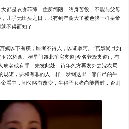
，大都是衣食菲薄，住所简陋，终身苦役，不能与父母
辱，几乎无出头之日，只有到年龄大了被色狼一样皇帝
那就不得而知了。
“宫嫔以下有疾，医者不得入，以证取药。”宫嫔尚且如
玉?X桥西、棂星门迤北羊房夹道(今名养蜂夹道)，有
人病老或有罪，先发此处，待年久方再发外之浣衣局
的规矩，要和有罪的人一样，发到这里，靠自己的生
皇帝看中，地位略有改变，生得子女者尚能晋封，否则