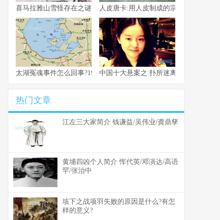
喜马拉雅山雪怪存在之谜 会是古巨猿的后代吗?
人皮唐卡:用人皮制成的宗教卷轴画 西
太湖冤魂事件怎么回事?1976年太湖冤魂事件经过回忆录
中国十大悬案之:扑所迷离的柏雪失踪案
热门文章
江左三大家简介 钱谦益/吴伟业/龚鼎孳
黄埔四凶个人简介 恽代英/邓演达/高语
罕/张治中
垓下之战项羽失败的原因是什么?有怎
样的意义?