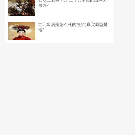
蜀汉三老将简介 三个人中谁的战斗力
最强?
纯元皇后是怎么死的?她的真实原型是
谁?