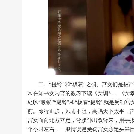
二、“提铃”和“板着”之罚。宫女们是被
常在知书女内官的教习下读《女训》、《女
处以“墩锁”“提铃”和“板着“提铃”就是受
前。徐行正步，风雨不阻，高唱天下太平，声
宫女面向北方立定，弯腰伸出双臂来，用手
个小时左右，一般情况是受罚宫女必定头晕