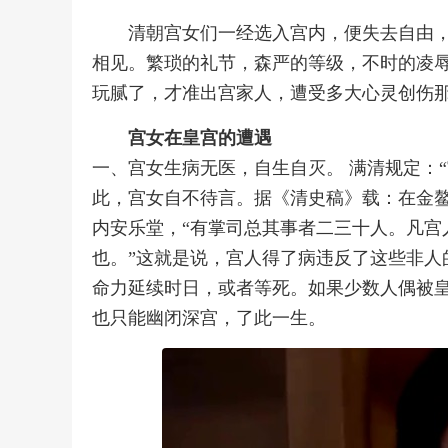
清朝宫女们一经选入宫内，便失去自由
相见。繁琐的礼节，森严的等级，不时的凌
玩腻了，才准出宫家人，遭受多大心灵创伤
宫女在皇宫的遭遇
一、宫女生病无医，自生自灭。 满清规定：
此，宫女自不待言。据《清史稿》载：在金鳌
内安乐堂，“有掌司总其事者二三十人。凡宫
也。”这就是说，宫人得了病违反了这些非人
命力延续时日，或者等死。如果少数人偶被
也只能幽闭深宫，了此一生。