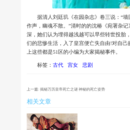
据清人刘廷玑《在园杂志》卷三说：“墙
作声，幽魂不散。”清时的的沈椿《宛署杂记
深，她们认为埋得越浅越可以早些转世投胎
们的悲惨生活，入了皇宫便亡失自由!对自己
上这些都是51区的小编为大家揭秘事件。
标签：
古代
宫女
悲剧
上一篇:
揭秘万历皇帝死亡之谜 神秘的死亡姿势
相关文章