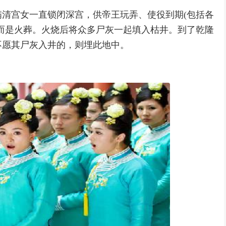
清宫女一直锁闭深宫，供帝王玩弄、使役到期(包括各
而是火葬。火烧后将众多尸灰一起填入枯井。到了乾隆
不愿其尸灰入井的，则埋此地中。